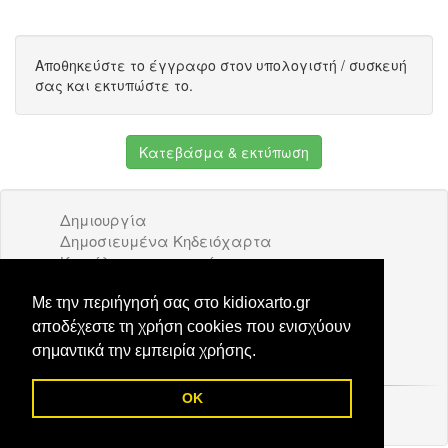
Αποθηκεύστε το έγγραφο στον υπολογιστή / συσκευή
σας και εκτυπώστε το.
Κατεβάσμα & εκτύπωση
Δημιουργία
Δημοσιευμένα Κηδειόχαρτα
Κατάλογος επιχειρήσεων
Όροι Χρήσης
Διαφήμιση
Με την περιήγησή σας στο kidioxarto.gr
Επικοινωνία
αποδέχεστε τη χρήση cookies που ενισχύουν
σημαντικά την εμπειρία χρήσης.
OK
© 2026 Kidioxarto.gr /
Επικοινωνία