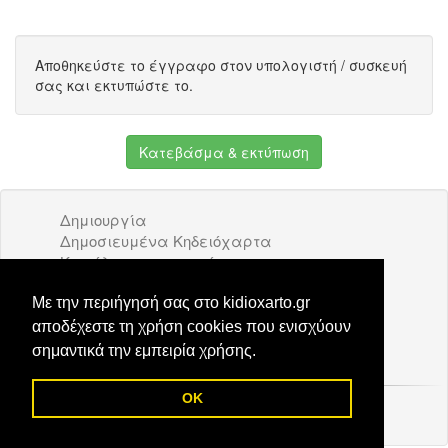
Αποθηκεύστε το έγγραφο στον υπολογιστή / συσκευή
σας και εκτυπώστε το.
Κατεβάσμα & εκτύπωση
Δημιουργία
Δημοσιευμένα Κηδειόχαρτα
Κατάλογος επιχειρήσεων
Όροι Χρήσης
Διαφήμιση
Με την περιήγησή σας στο kidioxarto.gr
Επικοινωνία
αποδέχεστε τη χρήση cookies που ενισχύουν
σημαντικά την εμπειρία χρήσης.
OK
© 2026 Kidioxarto.gr /
Επικοινωνία