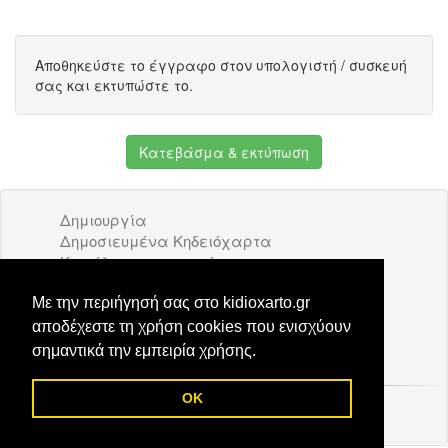
Αποθηκεύστε το έγγραφο στον υπολογιστή / συσκευή
σας και εκτυπώστε το.
Κατεβάσμα & εκτύπωση
Δημιουργία
Δημοσιευμένα Κηδειόχαρτα
Κατάλογος επιχειρήσεων
Όροι Χρήσης
Διαφήμιση
Με την περιήγησή σας στο kidioxarto.gr
Επικοινωνία
αποδέχεστε τη χρήση cookies που ενισχύουν
σημαντικά την εμπειρία χρήσης.
OK
© 2026 Kidioxarto.gr /
Επικοινωνία