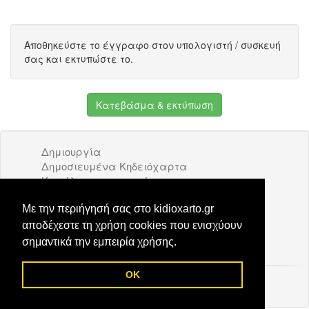
Αποθηκεύστε το έγγραφο στον υπολογιστή / συσκευή
σας και εκτυπώστε το.
Κατεβάσμα & εκτύπωση
Δημιουργία
Δημοσιευμένα Κηδειόχαρτα
Κατάλογος επιχειρήσεων
Όροι Χρήσης
Διαφήμιση
Με την περιήγησή σας στο kidioxarto.gr
Επικοινωνία
αποδέχεστε τη χρήση cookies που ενισχύουν
σημαντικά την εμπειρία χρήσης.
OK
© 2026 Kidioxarto.gr /
Επικοινωνία