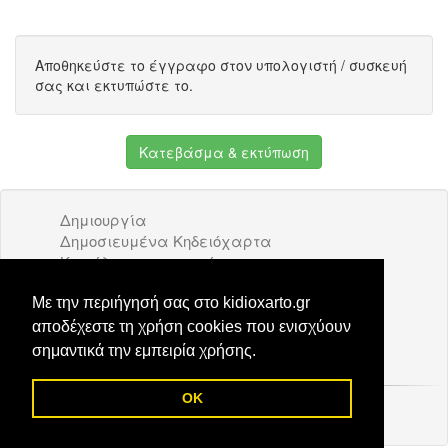
Αποθηκεύστε το έγγραφο στον υπολογιστή / συσκευή
σας και εκτυπώστε το.
Κατεβάσμα & εκτύπωση
Δημιουργία
Δημοσιευμένα Κηδειόχαρτα
Κατάλογος επιχειρήσεων
Όροι Χρήσης
Διαφήμιση
Με την περιήγησή σας στο kidioxarto.gr
Επικοινωνία
αποδέχεστε τη χρήση cookies που ενισχύουν
σημαντικά την εμπειρία χρήσης.
OK
© 2026 Kidioxarto.gr /
Επικοινωνία