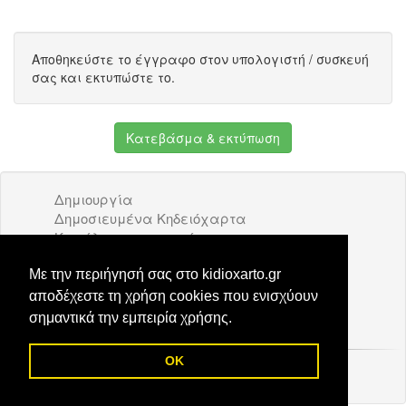
Αποθηκεύστε το έγγραφο στον υπολογιστή / συσκευή
σας και εκτυπώστε το.
Κατεβάσμα & εκτύπωση
Δημιουργία
Δημοσιευμένα Κηδειόχαρτα
Κατάλογος επιχειρήσεων
Όροι Χρήσης
Διαφήμιση
Με την περιήγησή σας στο kidioxarto.gr
Επικοινωνία
αποδέχεστε τη χρήση cookies που ενισχύουν
σημαντικά την εμπειρία χρήσης.
Ενα
Πενταετές μνημόσυνο
δημιουργήθηκε στην
εφαρμογή μας
πριν από 18
OK
© 2026 Kidioxarto.gr /
Επικοινωνία
ώρες