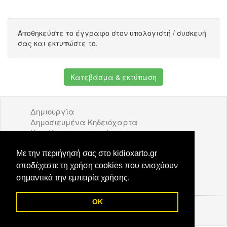
Αποθηκεύστε το έγγραφο στον υπολογιστή / συσκευή
σας και εκτυπώστε το.
Κατεβάσμα & εκτύπωση
Δημιουργία
Δημοσιευμένα Κηδειόχαρτα
Κατάλογος επιχειρήσεων
Όροι Χρήσης
Διαφήμιση
Με την περιήγησή σας στο kidioxarto.gr
Επικοινωνία
αποδέχεστε τη χρήση cookies που ενισχύουν
σημαντικά την εμπειρία χρήσης.
OK
© 2026 Kidioxarto.gr /
Επικοινωνία