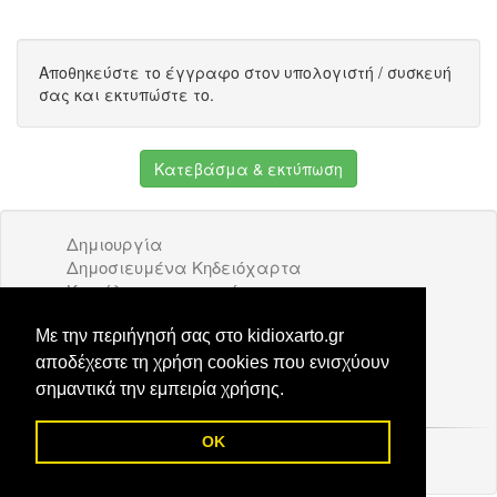
Αποθηκεύστε το έγγραφο στον υπολογιστή / συσκευή
σας και εκτυπώστε το.
Κατεβάσμα & εκτύπωση
Δημιουργία
Δημοσιευμένα Κηδειόχαρτα
Κατάλογος επιχειρήσεων
Όροι Χρήσης
Διαφήμιση
Με την περιήγησή σας στο kidioxarto.gr
Επικοινωνία
αποδέχεστε τη χρήση cookies που ενισχύουν
σημαντικά την εμπειρία χρήσης.
OK
© 2026 Kidioxarto.gr /
Επικοινωνία