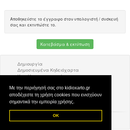
Αποθηκεύστε το έγγραφο στον υπολογιστή / συσκευή
σας και εκτυπώστε το.
Κατεβάσμα & εκτύπωση
Δημιουργία
Δημοσιευμένα Κηδειόχαρτα
Κατάλογος επιχειρήσεων
Όροι Χρήσης
Διαφήμιση
Με την περιήγησή σας στο kidioxarto.gr
Επικοινωνία
αποδέχεστε τη χρήση cookies που ενισχύουν
σημαντικά την εμπειρία χρήσης.
OK
© 2026 Kidioxarto.gr /
Επικοινωνία