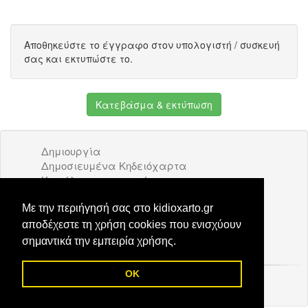
Αποθηκεύστε το έγγραφο στον υπολογιστή / συσκευή
σας και εκτυπώστε το.
Κατεβάσμα & εκτύπωση
Δημιουργία
Δημοσιευμένα Κηδειόχαρτα
Κατάλογος επιχειρήσεων
Όροι Χρήσης
Διαφήμιση
Με την περιήγησή σας στο kidioxarto.gr
Επικοινωνία
αποδέχεστε τη χρήση cookies που ενισχύουν
σημαντικά την εμπειρία χρήσης.
OK
© 2026 Kidioxarto.gr /
Επικοινωνία