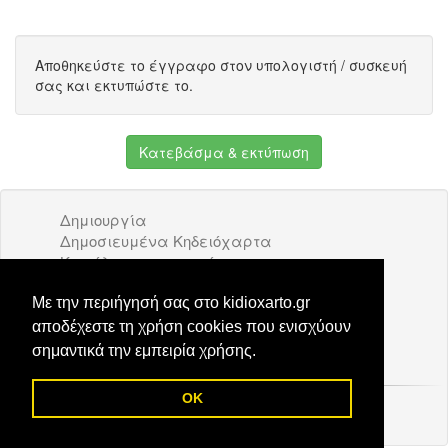
Αποθηκεύστε το έγγραφο στον υπολογιστή / συσκευή
σας και εκτυπώστε το.
Κατεβάσμα & εκτύπωση
Δημιουργία
Δημοσιευμένα Κηδειόχαρτα
Κατάλογος επιχειρήσεων
Όροι Χρήσης
Διαφήμιση
Με την περιήγησή σας στο kidioxarto.gr
Επικοινωνία
αποδέχεστε τη χρήση cookies που ενισχύουν
σημαντικά την εμπειρία χρήσης.
OK
© 2026 Kidioxarto.gr /
Επικοινωνία